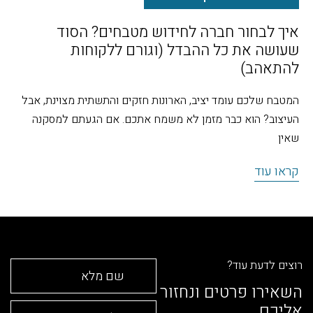
בחור חברה לחידוש מטבחים? הסוד
מהפך ביום
 את כל ההבדל (וגורם ללקוחות
מטבח בסט
הב)
האם חלמתם פ
שלכם עומד יציב, הארונות חזקים והתשתית מצוינת, אבל
כבר לארח או 
? הוא כבר מזמן לא משמח אתכם. אם הגעתם למסקנה
קראו עוד
וד
דעת עוד?
ו פרטים ונחזור
ם