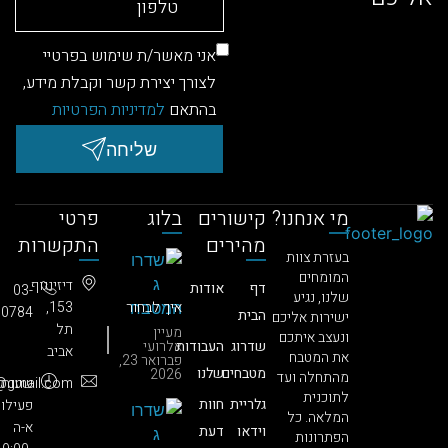
אני מאשר/ת שימוש בפרטיי
לצורך יצירת קשר וקבלת מידע,
בהתאם
למדיניות הפרטיות
שליחה
מי אנחנו?
קישורים
בלוג
פרטי
מהירים
התקשרות
בעזרת צוות
המומחים
דיזינגוף
דף
אודות
03-
שלנו, נגיע
איך לבחור
153,
3850784​
הבית
ישירות אליכם
חברה
תל
מעיין
ונעצב איתכם
לחידוש
שדרוג
העבודות
אלרועי
אביב
מטבחים?
את המטבח
פברואר 23,
הסוד
מטבחים
שלנו
2026
מהתחלה ועד
:שעות
686.info@gmail.com
שעושה את
לתוכנית
כל ההבדל
גלריית
חוות
פעילות
המלאה. כל
(וגורם
א-ה
וידאו
דעת
ללקוחות
הפתרונות