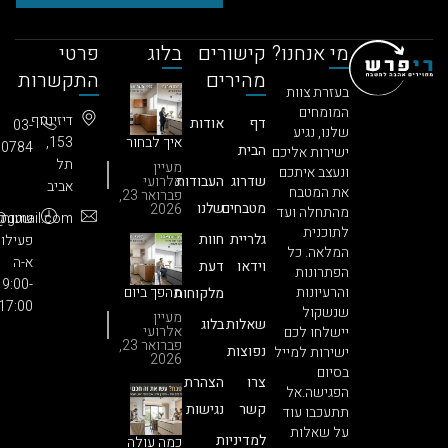
מי אנחנו?
קישורים
בלוג
פרטי
מהירים
התקשרות
בעזרת צוות
המומחים
דיזינגוף
דף
אודות
03-
שלנו, נגיע
איך לבחור
153,
3850784​
הבית
ישירות אליכם
חברה
תל
מעיין
ונעצב איתכם
לחידוש
שדרוג
העבודות
אלרועי
אביב
מטבחים?
את המטבח
פברואר 23,
הסוד
מטבחים
שלנו
2026
מהתחלה ועד
:שעות
686.info@gmail.com
שעושה את
לתוכנית
כל ההבדל
גלריית
חוות
פעילות
המלאה. כל
(וגורם
א-ה
וידאו
דעת
ללקוחות
הפתרונות
9:00-
להתאהב)
והרעיונות
מהפך ביום
מלקוחות
17:00
אחד: לוח
שנשקול
מעיין
שאלות
בלוג
הזמנים
אלרועי
יישלחו לכם
המפתיע
פברואר 23,
נפוצות
ישירות למייל
של חידוש
2026
בסיום
מטבח
צרו
הצהרת
בסטנדרט
הפגישה.אל
פרימיום
קשר
נגישות
תתעכבו עוד
על שאלות
למדיניות
כמה עולה