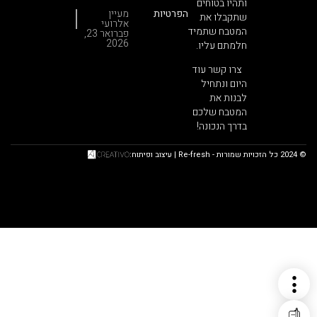
ותהיו בטוחים
חידוש
הפרטיות
מעיין
שתקבלו את
מטבח?
אלרועי
הסוד
המטבח שתמיד
פברואר 23,
שיחסוך
2026
חלמתם עליו.
לכם עשרות
אלפי
צרו קשר עוד
שקלים
היום ונתחיל
לבנות את
המטבח שלכם
בדרך הנכונה!