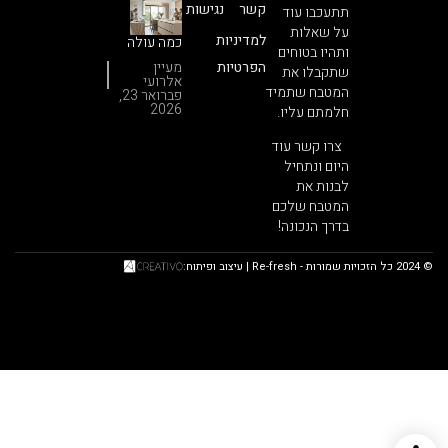
פרימיום
קשר
נגישות
תתעכבו עוד
על שאלות
למדיניות
כמה עולה
ותהיו בטוחים
חידוש
הפרטיות
מעיין
שתקבלו את
מטבח?
אלרועי
הסוד
המטבח שתמיד
פברואר 23,
שיחסוך
2026
חלמתם עליו.
לכם עשרות
אלפי
צרו קשר עוד
שקלים
היום ונתחיל
לבנות את
המטבח שלכם
בדרך הנכונה!