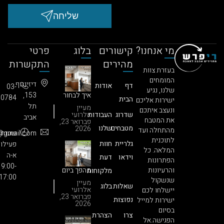
שליחה
מי אנחנו?
קישורים
בלוג
פרטי
מהירים
התקשרות
בעזרת צוות
המומחים
דיזינגוף
דף
אודות
03-
שלנו, נגיע
איך לבחור
153,
3850784​
הבית
ישירות אליכם
חברה
תל
מעיין
ונעצב איתכם
לחידוש
שדרוג
העבודות
אלרועי
אביב
מטבחים?
את המטבח
פברואר 23,
הסוד
מטבחים
שלנו
2026
מהתחלה ועד
:שעות
686.info@gmail.com
שעושה את
לתוכנית
כל ההבדל
גלריית
חוות
פעילות
המלאה. כל
(וגורם
א-ה
וידאו
דעת
ללקוחות
הפתרונות
9:00-
להתאהב)
והרעיונות
מהפך ביום
מלקוחות
17:00
אחד: לוח
שנשקול
מעיין
שאלות
בלוג
הזמנים
אלרועי
יישלחו לכם
המפתיע
פברואר 23,
נפוצות
ישירות למייל
של חידוש
2026
בסיום
מטבח
צרו
הצהרת
בסטנדרט
הפגישה.אל