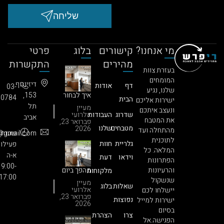
שליחה
מי אנחנו?
קישורים
בלוג
פרטי
מהירים
התקשרות
בעזרת צוות
המומחים
דיזינגוף
דף
אודות
03-
שלנו, נגיע
איך לבחור
153,
3850784​
הבית
ישירות אליכם
חברה
תל
מעיין
ונעצב איתכם
לחידוש
שדרוג
העבודות
אלרועי
אביב
מטבחים?
את המטבח
פברואר 23,
הסוד
מטבחים
שלנו
2026
מהתחלה ועד
:שעות
686.info@gmail.com
שעושה את
לתוכנית
כל ההבדל
גלריית
חוות
פעילות
המלאה. כל
(וגורם
א-ה
וידאו
דעת
ללקוחות
הפתרונות
9:00-
להתאהב)
והרעיונות
מהפך ביום
מלקוחות
17:00
אחד: לוח
שנשקול
מעיין
שאלות
בלוג
הזמנים
אלרועי
יישלחו לכם
המפתיע
פברואר 23,
נפוצות
ישירות למייל
של חידוש
2026
בסיום
מטבח
צרו
הצהרת
בסטנדרט
הפגישה.אל