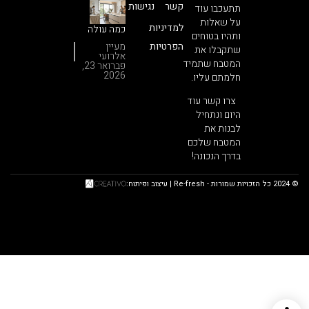
פרימיום
קשר
נגישות
תתעכבו עוד
על שאלות
למדיניות
כמה עולה
ותהיו בטוחים
חידוש
הפרטיות
מעיין
שתקבלו את
מטבח?
אלרועי
הסוד
המטבח שתמיד
פברואר 23,
שיחסוך
2026
חלמתם עליו.
לכם עשרות
אלפי
צרו קשר עוד
שקלים
היום ונתחיל
לבנות את
המטבח שלכם
בדרך הנכונה!