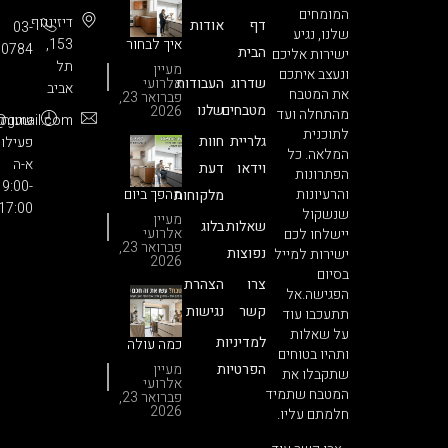
המומחים
דיזינגוף
דף
אודות
03-
שלנו, נגיע
איך לבחור
153,
3850784​
הבית
ישירות אליכם
חברה
תל
מעיין
ונעצב איתכם
לחידוש
שדרוג
העבודות
אלרועי
אביב
מטבחים?
את המטבח
פברואר 23,
הסוד
מטבחים
שלנו
2026
מהתחלה ועד
:שעות
686.info@gmail.com
שעושה את
לתוכנית
כל ההבדל
גלריית
חוות
פעילות
המלאה. כל
(וגורם
א-ה
וידאו
דעת
ללקוחות
הפתרונות
9:00-
להתאהב)
והרעיונות
מהפך ביום
מלקוחות
17:00
אחד: לוח
שנשקול
מעיין
שאלות
בלוג
הזמנים
אלרועי
יישלחו לכם
המפתיע
פברואר 23,
נפוצות
ישירות למייל
של חידוש
2026
בסיום
מטבח
צרו
הצהרת
בסטנדרט
הפגישה.אל
פרימיום
קשר
נגישות
תתעכבו עוד
על שאלות
למדיניות
כמה עולה
ותהיו בטוחים
חידוש
הפרטיות
מעיין
שתקבלו את
מטבח?
אלרועי
הסוד
המטבח שתמיד
פברואר 23,
שיחסוך
2026
חלמתם עליו.
לכם עשרות
אלפי